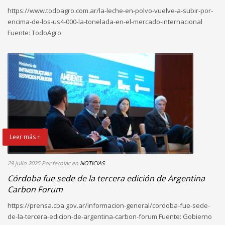
https://www.todoagro.com.ar/la-leche-en-polvo-vuelve-a-subir-por-
encima-de-los-us4-000-la-tonelada-en-el-mercado-internacional
Fuente: TodoAgro.
Leer más +
29 julio 2025
Por fecolac
en
NOTICIAS
Córdoba fue sede de la tercera edición de Argentina
Carbon Forum
https://prensa.cba.gov.ar/informacion-general/cordoba-fue-sede-
de-la-tercera-edicion-de-argentina-carbon-forum Fuente: Gobierno