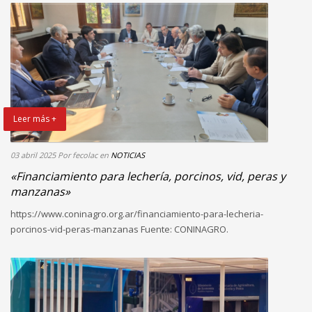
Leer más +
03 abril 2025
Por fecolac
en
NOTICIAS
«Financiamiento para lechería, porcinos, vid, peras y
manzanas»
https://www.coninagro.org.ar/financiamiento-para-lecheria-
porcinos-vid-peras-manzanas Fuente: CONINAGRO.