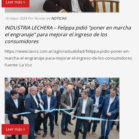
Leer más +
16 mayo 2024
Por fecolac
en
NOTICIAS
INDUSTRIA LECHERA – Felippa pidió “poner en marcha
el engranaje” para mejorar el ingreso de los
consumidores
https://www.lavoz.com.ar/agro/actualidad/felippa-pidio-poner-en-
marcha-el-engranaje-para-mejorar-el-ingreso-de-los-consumidores
Fuente: La Voz
Leer más +