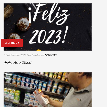
Leer más +
31 diciembre 2022
Por fecolac
en
NOTICIAS
¡Feliz Año 2023!