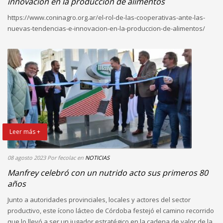
innovación en la producción de alimentos
https://www.coninagro.org.ar/el-rol-de-las-cooperativas-ante-las-
nuevas-tendencias-e-innovacion-en-la-produccion-de-alimentos/
Leer más +
08 agosto 2023
Por fecolac
en
NOTICIAS
Manfrey celebró con un nutrido acto sus primeros 80
años
Junto a autoridades provinciales, locales y actores del sector
productivo, este ícono lácteo de Córdoba festejó el camino recorrido
que lo llevó a ser un jugador estratégico en la cadena de valor de la