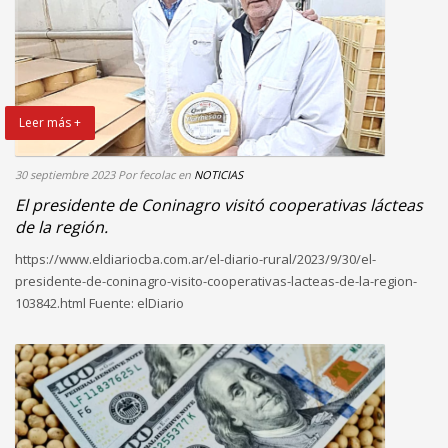
Leer más +
30 septiembre 2023
Por fecolac
en
NOTICIAS
El presidente de Coninagro visitó cooperativas lácteas
de la región.
https://www.eldiariocba.com.ar/el-diario-rural/2023/9/30/el-
presidente-de-coninagro-visito-cooperativas-lacteas-de-la-region-
103842.html Fuente: elDiario