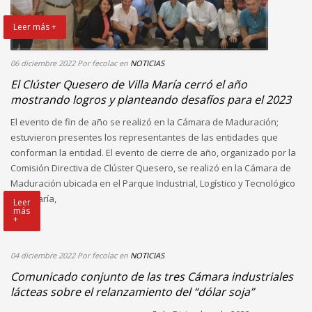
Leer más +
06 diciembre 2022
Por fecolac
en
NOTICIAS
El Clúster Quesero de Villa María cerró el año
mostrando logros y planteando desafíos para el 2023
El evento de fin de año se realizó en la Cámara de Maduración;
estuvieron presentes los representantes de las entidades que
conforman la entidad. El evento de cierre de año, organizado por la
Comisión Directiva de Clúster Quesero, se realizó en la Cámara de
Maduración ubicada en el Parque Industrial, Logístico y Tecnológico
Villa María,
Leer
más
+
04 diciembre 2022
Por fecolac
en
NOTICIAS
Comunicado conjunto de las tres Cámara industriales
lácteas sobre el relanzamiento del “dólar soja”