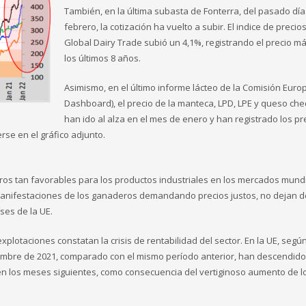
También, en la última subasta de Fonterra, del pasado día
febrero, la cotización ha vuelto a subir. El indice de precio
Global Dairy Trade subió un 4,1%, registrando el precio má
los últimos 8 años.
Asimismo, en el último informe lácteo de la Comisión Euro
Dashboard), el precio de la manteca, LPD, LPE y queso ch
han ido al alza en el mes de enero y han registrado los pr
se en el gráfico adjunto.
s tan favorables para los productos industriales en los mercados mundi
anifestaciones de los ganaderos demandando precios justos, no dejan d
ses de la UE.
xplotaciones constatan la crisis de rentabilidad del sector. En la UE, según
viembre de 2021, comparado con el mismo período anterior, han descendid
n los meses siguientes, como consecuencia del vertiginoso aumento de l