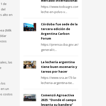
mercado internacional
 1 de
https://www.todoagro.com.ar/la-
s del
leche-en-polvo-v...
s alto en
Córdoba fue sede de la
tercera edición de
pea (Milk
Argentina Carbon
eddar
Forum
ecios
https://prensa.cba.gov.ar/informacion-
general/c...
La lechería argentina
ales, las
tiene buen escenario y
e
tareas por hacer
https://www.sra.ar/73-la-
lecheria-argentina-tie...
 los
o en un
os costos
Comenzó Agroactiva
2025: “Donde el campo
levanta su bandera”