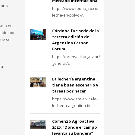
mercado internacional
nario
https://www.todoagro.com.ar/la-
leche-en-polvo-v...
ismo en
Córdoba fue sede de la
itido por
tercera edición de
que se
Argentina Carbon
.
Forum
https://prensa.cba.gov.ar/informacion-
general/c...
la
La lechería argentina
tiene buen escenario y
tareas por hacer
https://www.sra.ar/73-la-
lecheria-argentina-tie...
Comenzó Agroactiva
2025: “Donde el campo
levanta su bandera”