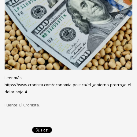
:
Leer más
El
https://www.cronista.com/economia-politica/el-gobierno-prorrogo-el-
Gobierno
dolar-soja-4
prorrogó
Fuente: El Cronista.
el
dólar
soja
4:
¿Hasta