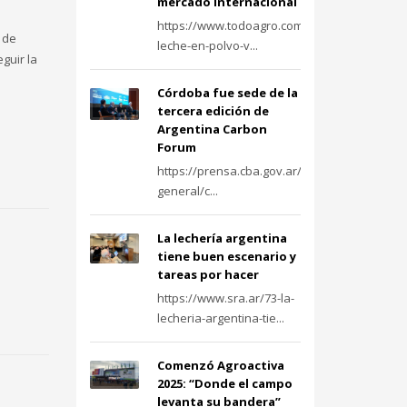
mercado internacional
https://www.todoagro.com.ar/la-
 de
leche-en-polvo-v...
eguir la
Córdoba fue sede de la
tercera edición de
Argentina Carbon
Forum
https://prensa.cba.gov.ar/informacion-
general/c...
La lechería argentina
tiene buen escenario y
tareas por hacer
https://www.sra.ar/73-la-
lecheria-argentina-tie...
Comenzó Agroactiva
2025: “Donde el campo
levanta su bandera”