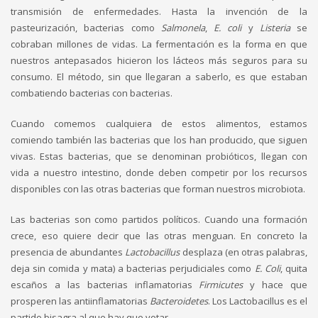
transmisión de enfermedades. Hasta la invención de la
pasteurización, bacterias como
Salmonela
,
E. coli
y
Listeria
se
cobraban millones de vidas. La fermentación es la forma en que
nuestros antepasados hicieron los lácteos más seguros para su
consumo. El método, sin que llegaran a saberlo, es que estaban
combatiendo bacterias con bacterias.
Cuando comemos cualquiera de estos alimentos, estamos
comiendo también las bacterias que los han producido, que siguen
vivas. Estas bacterias, que se denominan probióticos, llegan con
vida a nuestro intestino, donde deben competir por los recursos
disponibles con las otras bacterias que forman nuestros microbiota.
Las bacterias son como partidos políticos. Cuando una formación
crece, eso quiere decir que las otras menguan. En concreto la
presencia de abundantes
Lactobacillus
desplaza (en otras palabras,
deja sin comida y mata) a bacterias perjudiciales como
E. Coli
, quita
escaños a las bacterias inflamatorias
Firmicutes
y hace que
prosperen las antiinflamatorias
Bacteroidetes
. Los Lactobacillus es el
partido bisagra al que hay que votar.