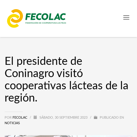
El presidente de
Coninagro visitó
cooperativas lácteas de la
región.
POR
FECOLAC
/
SÁBADO, 30 SEPTIEMBRE 2023
/
PUBLICADO EN
NOTICIAS